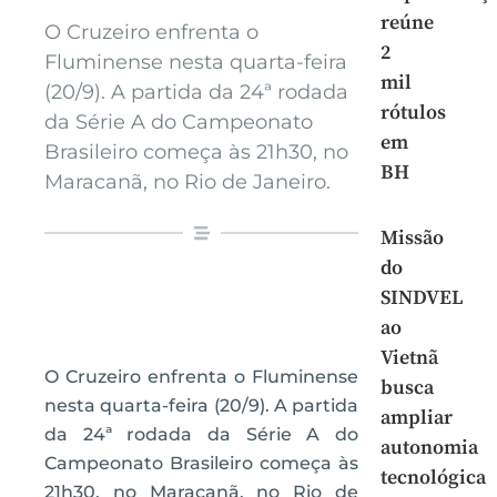
reúne
O Cruzeiro enfrenta o
2
Fluminense nesta quarta-feira
mil
(20/9). A partida da 24ª rodada
rótulos
da Série A do Campeonato
em
Brasileiro começa às 21h30, no
BH
Maracanã, no Rio de Janeiro.
Missão
do
SINDVEL
ao
Vietnã
O Cruzeiro enfrenta o Fluminense
busca
nesta quarta-feira (20/9). A partida
ampliar
da 24ª rodada da Série A do
autonomia
Campeonato Brasileiro começa às
tecnológica
21h30, no Maracanã, no Rio de