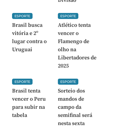
Divisão
ESPORTE
ESPORTE
Brasil busca
Atlético tenta
vitória e 2º
vencer o
lugar contra o
Flamengo de
Uruguai
olho na
Libertadores de
2025
ESPORTE
ESPORTE
Brasil tenta
Sorteio dos
vencer o Peru
mandos de
para subir na
campo da
tabela
semifinal será
nesta sexta