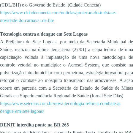
(CDL/BH) e o Governo do Estado. (Cidade Conecta)
https://www.cidadeconecta.com/noticias/protecao-do-turista-e-
novidade-do-carnaval-de-bh/
Tecnologia contra a dengue em Sete Lagoas
A Prefeitura de Sete Lagoas, por meio da Secretaria Municipal de
Saúde, realizou na última terça-feira (27/01) a etapa teórica de uma
capacitação voltada à implantação de uma nova metodologia de
controle vetorial no município: o Aerosol System, que consiste na
pulverização intradomiciliar com permetrina, estratégia inovadora para
reforçar o combate ao mosquito transmissor das arboviroses. A ação
ocorre em parceria com a Secretaria de Estado de Saúde de Minas
Gerais e a Superintendência Regional de Saúde (Jornal Sete Dias)
https://www.setedias.com.br/nova-tecnologia-reforca-combate-a-
dengue-em-sete-lagoas/
DENIT interdita ponte na BR 265
Em Carmo do Rio Claro a chamada Ponte Torta, localizada na BR-