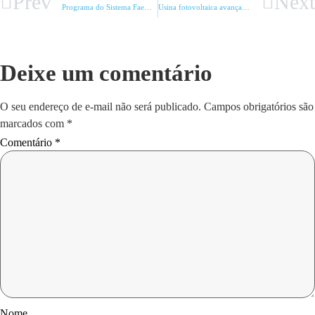
Prev
Next
Programa do Sistema Faemg Senar impulsiona a olericultura no Norte de Minas
Usina fotovoltaica avança em Uberaba
Deixe um comentário
O seu endereço de e-mail não será publicado.
Campos obrigatórios são
marcados com
*
Comentário
*
Nome