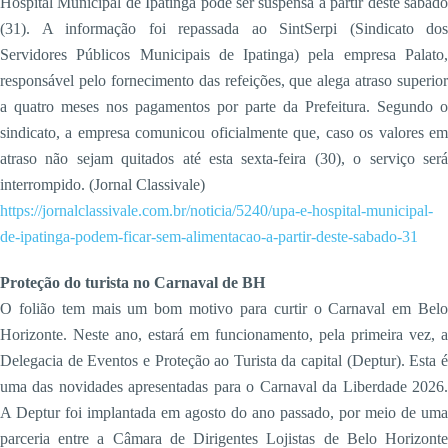
Hospital Municipal de Ipatinga pode ser suspensa a partir deste sábado
(31). A informação foi repassada ao SintSerpi (Sindicato dos
Servidores Públicos Municipais de Ipatinga) pela empresa Palato,
responsável pelo fornecimento das refeições, que alega atraso superior
a quatro meses nos pagamentos por parte da Prefeitura. Segundo o
sindicato, a empresa comunicou oficialmente que, caso os valores em
atraso não sejam quitados até esta sexta-feira (30), o serviço será
interrompido. (Jornal Classivale)
https://jornalclassivale.com.br/noticia/5240/upa-e-hospital-municipal-
de-ipatinga-podem-ficar-sem-alimentacao-a-partir-deste-sabado-31
Proteção do turista no Carnaval de BH
O folião tem mais um bom motivo para curtir o Carnaval em Belo
Horizonte. Neste ano, estará em funcionamento, pela primeira vez, a
Delegacia de Eventos e Proteção ao Turista da capital (Deptur). Esta é
uma das novidades apresentadas para o Carnaval da Liberdade 2026.
A Deptur foi implantada em agosto do ano passado, por meio de uma
parceria entre a Câmara de Dirigentes Lojistas de Belo Horizonte