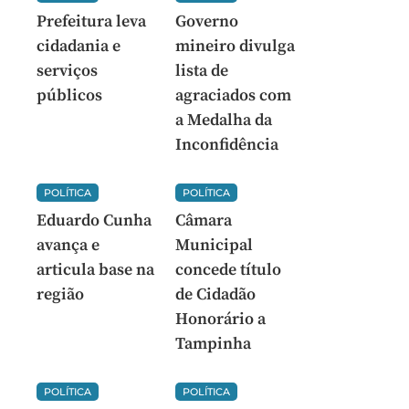
Prefeitura leva
Governo
cidadania e
mineiro divulga
serviços
lista de
públicos
agraciados com
a Medalha da
Inconfidência
POLÍTICA
POLÍTICA
Eduardo Cunha
Câmara
avança e
Municipal
articula base na
concede título
região
de Cidadão
Honorário a
Tampinha
POLÍTICA
POLÍTICA