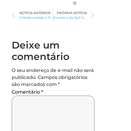
12
NOTÍCIA ANTERIOR
PRÓXIMA NOTÍCIA
Cidade recebe o Fin Festival com várias atrações dia 11
Encontro da Ejef debate litigância predatória e o uso de IA no Poder
Deixe um
comentário
O seu endereço de e-mail não será
publicado.
Campos obrigatórios
são marcados com
*
Comentário
*