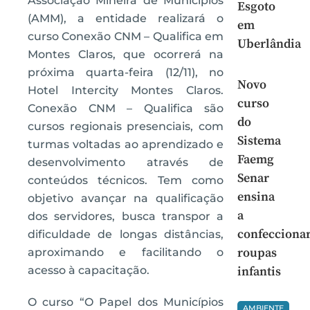
Associação Mineira de Municípios
Esgoto
(AMM), a entidade realizará o
em
curso Conexão CNM – Qualifica em
Uberlândia
Montes Claros, que ocorrerá na
próxima quarta-feira (12/11), no
Novo
Hotel Intercity Montes Claros.
curso
Conexão CNM – Qualifica são
do
cursos regionais presenciais, com
Sistema
turmas voltadas ao aprendizado e
Faemg
desenvolvimento através de
Senar
conteúdos técnicos. Tem como
ensina
objetivo avançar na qualificação
a
dos servidores, busca transpor a
confecciona
dificuldade de longas distâncias,
roupas
aproximando e facilitando o
acesso à capacitação.
infantis
O curso “O Papel dos Municípios
AMBIENTE