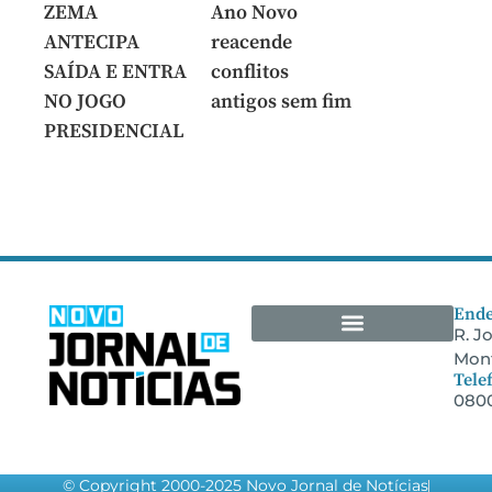
ZEMA
Ano Novo
ANTECIPA
reacende
SAÍDA E ENTRA
conflitos
NO JOGO
antigos sem fim
PRESIDENCIAL
Ende
R. J
Mont
Arquivos Empresariais
Tele
0800
© Copyright 2000-2025 Novo Jornal de Notícias