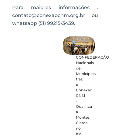
Para maiores informações :
contato@conexaocnm.org.br ou
whatsapp (51) 99215-3439.
CONFEDERAÇÃO
Nacionals
de
Municípios
traz
o
Conexão
CNM
-
Qualifica
a
Montes
Claros
no
dia