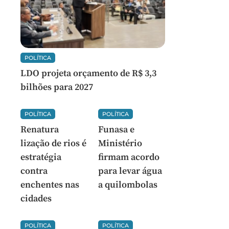
POLÍTICA
LDO projeta orçamento de R$ 3,3
bilhões para 2027
POLÍTICA
POLÍTICA
Renatura
Funasa e
lização de rios é
Ministério
estratégia
firmam acordo
contra
para levar água
enchentes nas
a quilombolas
cidades
POLÍTICA
POLÍTICA