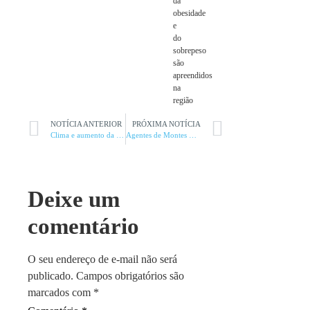
da
obesidade
e
do
sobrepeso
são
apreendidos
na
região
NOTÍCIA ANTERIOR
PRÓXIMA NOTÍCIA
Clima e aumento da oferta global derrubam preços do café
Agentes de Montes Claros mobilizam Câmara por direitos trabalhistas
Deixe um
comentário
O seu endereço de e-mail não será
publicado.
Campos obrigatórios são
marcados com
*