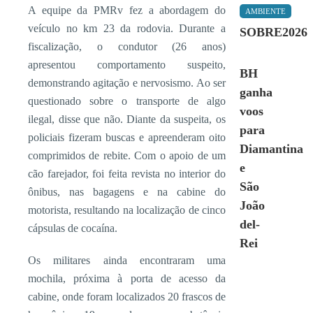
A equipe da PMRv fez a abordagem do
AMBIENTE
veículo no km 23 da rodovia. Durante a
SOBRE2026
fiscalização, o condutor (26 anos)
apresentou comportamento suspeito,
BH
demonstrando agitação e nervosismo. Ao ser
ganha
questionado sobre o transporte de algo
voos
ilegal, disse que não. Diante da suspeita, os
para
policiais fizeram buscas e apreenderam oito
Diamantina
comprimidos de rebite. Com o apoio de um
e
cão farejador, foi feita revista no interior do
São
ônibus, nas bagagens e na cabine do
João
motorista, resultando na localização de cinco
del-
cápsulas de cocaína.
Rei
Os militares ainda encontraram uma
mochila, próxima à porta de acesso da
cabine, onde foram localizados 20 frascos de