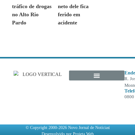
tráfico de drogas
neto dele fica
no Alto Rio
ferido em
Pardo
acidente
Ende
R. Jo
Monte
Tele
0800
© Copyright 2000-2026 Novo Jornal de Notícias
Desenvolvido por Projeta Web