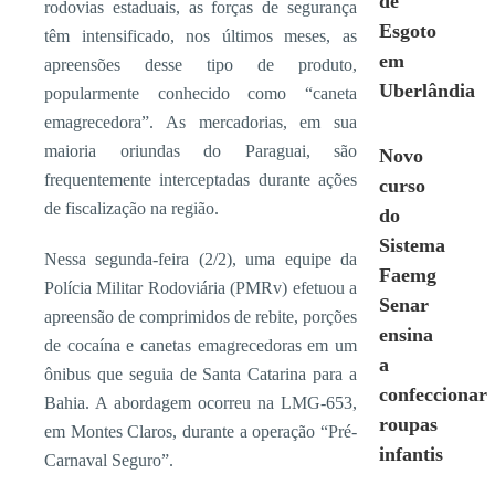
de
rodovias estaduais, as forças de segurança
Esgoto
têm intensificado, nos últimos meses, as
em
apreensões desse tipo de produto,
Uberlândia
popularmente conhecido como “caneta
emagrecedora”. As mercadorias, em sua
maioria oriundas do Paraguai, são
Novo
frequentemente interceptadas durante ações
curso
de fiscalização na região.
do
Sistema
Nessa segunda-feira (2/2), uma equipe da
Faemg
Polícia Militar Rodoviária (PMRv) efetuou a
Senar
apreensão de comprimidos de rebite, porções
ensina
de cocaína e canetas emagrecedoras em um
a
ônibus que seguia de Santa Catarina para a
confeccionar
Bahia. A abordagem ocorreu na LMG-653,
roupas
em Montes Claros, durante a operação “Pré-
infantis
Carnaval Seguro”.