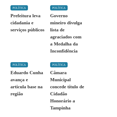
POLÍTICA
POLÍTICA
Prefeitura leva
Governo
cidadania e
mineiro divulga
serviços públicos
lista de
agraciados com
a Medalha da
Inconfidência
POLÍTICA
POLÍTICA
Eduardo Cunha
Câmara
avança e
Municipal
articula base na
concede título de
região
Cidadão
Honorário a
Tampinha