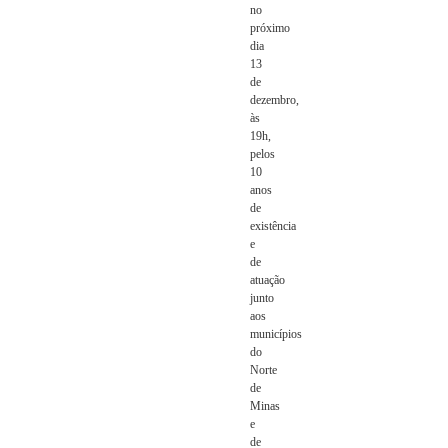
no
próximo
dia
13
de
dezembro,
às
19h,
pelos
10
anos
de
existência
e
de
atuação
junto
aos
municípios
do
Norte
de
Minas
e
de