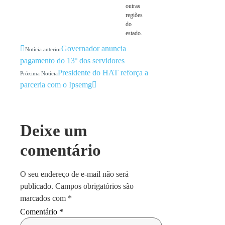
outras
regiões
do
estado.
Governador anuncia
Notícia anterior
pagamento do 13º dos servidores
Presidente do HAT reforça a
Próxima Notícia
parceria com o Ipsemg
Deixe um
comentário
O seu endereço de e-mail não será
publicado.
Campos obrigatórios são
marcados com
*
Comentário
*