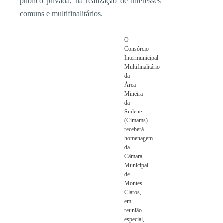
público privada, na realização de interesses
comuns e multifinalitários.
O
Consórcio
Intermunicipal
Multifinalitário
da
Área
Mineira
da
Sudene
(Cimams)
receberá
homenagem
da
Câmara
Municipal
de
Montes
Claros,
em
reunião
especial,