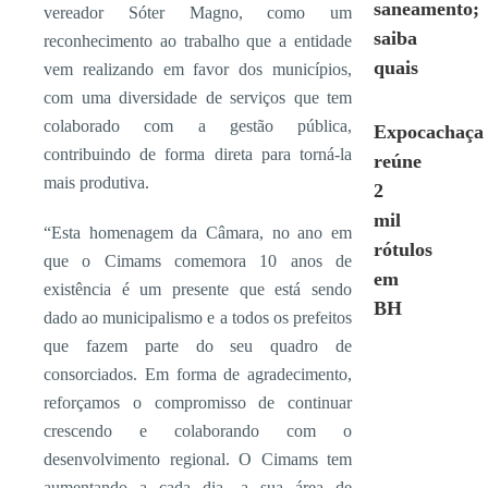
saneamento;
vereador Sóter Magno, como um
saiba
reconhecimento ao trabalho que a entidade
quais
vem realizando em favor dos municípios,
com uma diversidade de serviços que tem
colaborado com a gestão pública,
Expocachaça
contribuindo de forma direta para torná-la
reúne
mais produtiva.
2
mil
“Esta homenagem da Câmara, no ano em
rótulos
que o Cimams comemora 10 anos de
em
existência é um presente que está sendo
BH
dado ao municipalismo e a todos os prefeitos
que fazem parte do seu quadro de
consorciados. Em forma de agradecimento,
reforçamos o compromisso de continuar
crescendo e colaborando com o
desenvolvimento regional. O Cimams tem
aumentando a cada dia, a sua área de