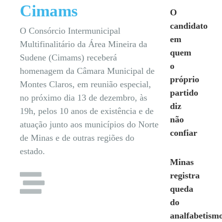
Cimams
O
candidato
O Consórcio Intermunicipal
em
Multifinalitário da Área Mineira da
quem
Sudene (Cimams) receberá
o
homenagem da Câmara Municipal de
próprio
Montes Claros, em reunião especial,
partido
no próximo dia 13 de dezembro, às
diz
19h, pelos 10 anos de existência e de
não
atuação junto aos municípios do Norte
confiar
de Minas e de outras regiões do
estado.
Minas
registra
queda
do
analfabetism