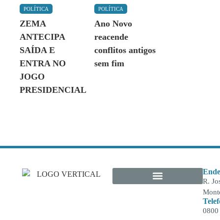
POLÍTICA
POLÍTICA
ZEMA
Ano Novo
ANTECIPA
reacende
SAÍDA E
conflitos antigos
ENTRA NO
sem fim
JOGO
PRESIDENCIAL
Ende
R. Jo
Monte
Tele
0800