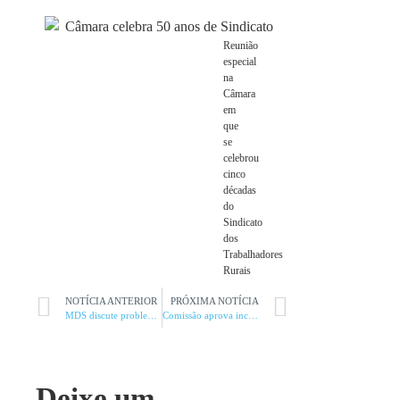
Reunião
especial
na
Câmara
em
que
se
celebrou
cinco
décadas
do
Sindicato
dos
Trabalhadores
Rurais
NOTÍCIA ANTERIOR
PRÓXIMA NOTÍCIA
MDS discute problemas sociais da região
Comissão aprova incentivo às energias renováveis em projetos de irrigação
Deixe um