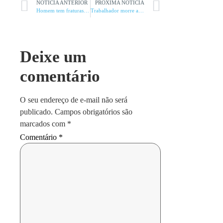
NOTÍCIA ANTERIOR
PRÓXIMA NOTÍCIA
Homem tem fraturas e pulmão perfurado dentro de academia
Trabalhador morre ao ser atingido por carreta em fazenda
Deixe um
comentário
O seu endereço de e-mail não será
publicado.
Campos obrigatórios são
marcados com
*
Comentário
*