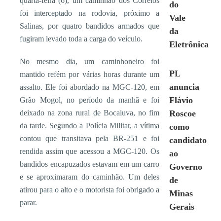
quarta-feira (6), um caminhão dos Correios
do
foi interceptado na rodovia, próximo a
Vale
Salinas, por quatro bandidos armados que
da
fugiram levado toda a carga do veículo.
Eletrônica
No mesmo dia, um caminhoneiro foi
PL
mantido refém por várias horas durante um
anuncia
assalto. Ele foi abordado na MGC-120, em
Flávio
Grão Mogol, no período da manhã e foi
deixado na zona rural de Bocaiuva, no fim
Roscoe
da tarde. Segundo a Polícia Militar, a vítima
como
contou que transitava pela BR-251 e foi
candidato
rendida assim que acessou a MGC-120. Os
ao
bandidos encapuzados estavam em um carro
Governo
e se aproximaram do caminhão. Um deles
de
atirou para o alto e o motorista foi obrigado a
Minas
parar.
Gerais