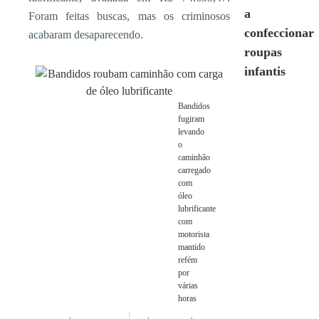
a
Foram feitas buscas, mas os criminosos
confeccionar
acabaram desaparecendo.
roupas
infantis
Bandidos
fugiram
levando
o
caminhão
carregado
com
óleo
lubrificante
com
motorista
mantido
refém
por
várias
horas