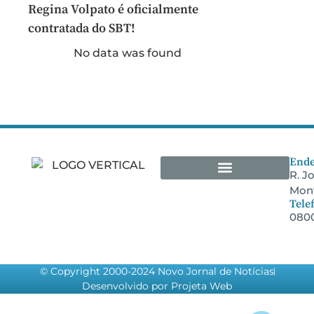
Regina Volpato é oficialmente
contratada do SBT!
No data was found
Ende
R. J
Mont
Arquivos Empresariais
Tele
0800
© Copyright 2000-2024 Novo Jornal de Notícias
Desenvolvido por Projeta Web