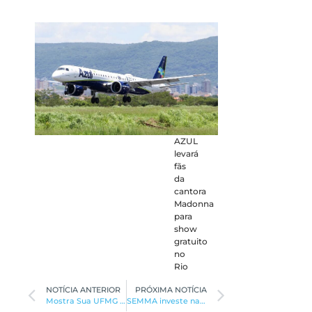
AZUL
levará
fãs
da
cantora
Madonna
para
show
gratuito
no
Rio
NOTÍCIA ANTERIOR
PRÓXIMA NOTÍCIA
Mostra Sua UFMG no campus Montes Claros será no dia 13
SEMMA investe na conscientização de alunos