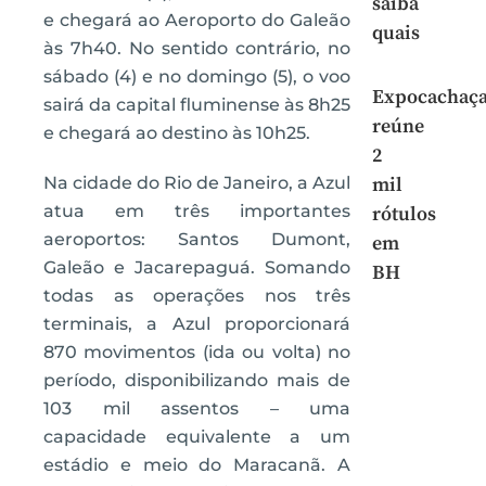
saiba
e chegará ao Aeroporto do Galeão
quais
às 7h40. No sentido contrário, no
sábado (4) e no domingo (5), o voo
Expocachaç
sairá da capital fluminense às 8h25
reúne
e chegará ao destino às 10h25.
2
Na cidade do Rio de Janeiro, a Azul
mil
atua em três importantes
rótulos
aeroportos: Santos Dumont,
em
Galeão e Jacarepaguá. Somando
BH
todas as operações nos três
terminais, a Azul proporcionará
870 movimentos (ida ou volta) no
período, disponibilizando mais de
103 mil assentos – uma
capacidade equivalente a um
estádio e meio do Maracanã. A