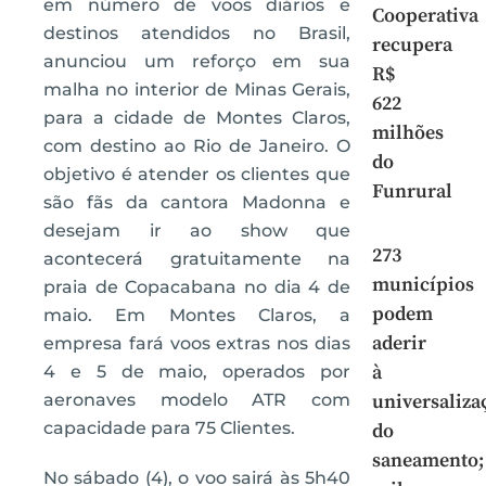
em número de voos diários e
Cooperativa
destinos atendidos no Brasil,
recupera
anunciou um reforço em sua
R$
malha no interior de Minas Gerais,
622
para a cidade de Montes Claros,
milhões
com destino ao Rio de Janeiro. O
do
objetivo é atender os clientes que
Funrural
são fãs da cantora Madonna e
desejam ir ao show que
273
acontecerá gratuitamente na
municípios
praia de Copacabana no dia 4 de
podem
maio. Em Montes Claros, a
aderir
empresa fará voos extras nos dias
à
4 e 5 de maio, operados por
aeronaves modelo ATR com
universaliza
capacidade para 75 Clientes.
do
saneamento;
No sábado (4), o voo sairá às 5h40