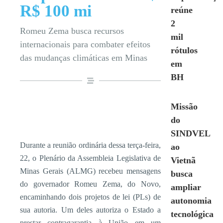
R$ 100 mi
reúne
2
Romeu Zema busca recursos
mil
internacionais para combater efeitos
rótulos
das mudanças climáticas em Minas
em
BH
Missão
do
SINDVEL
Durante a reunião ordinária dessa terça-feira,
ao
22, o Plenário da Assembleia Legislativa de
Vietnã
Minas Gerais (ALMG) recebeu mensagens
busca
do governador Romeu Zema, do Novo,
ampliar
encaminhando dois projetos de lei (PLs) de
autonomia
sua autoria. Um deles autoriza o Estado a
tecnológica
prestar contragarantia à União em um