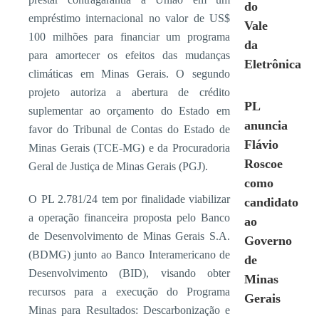
do
empréstimo internacional no valor de US$
Vale
100 milhões para financiar um programa
da
para amortecer os efeitos das mudanças
Eletrônica
climáticas em Minas Gerais. O segundo
projeto autoriza a abertura de crédito
PL
suplementar ao orçamento do Estado em
anuncia
favor do Tribunal de Contas do Estado de
Flávio
Minas Gerais (TCE-MG) e da Procuradoria
Roscoe
Geral de Justiça de Minas Gerais (PGJ).
como
O PL 2.781/24 tem por finalidade viabilizar
candidato
a operação financeira proposta pelo Banco
ao
de Desenvolvimento de Minas Gerais S.A.
Governo
(BDMG) junto ao Banco Interamericano de
de
Desenvolvimento (BID), visando obter
Minas
recursos para a execução do Programa
Gerais
Minas para Resultados: Descarbonização e