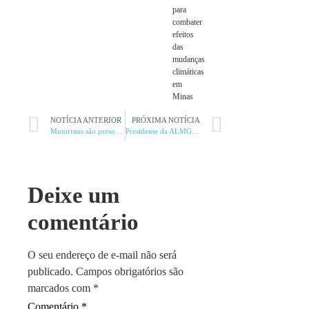
para
combater
efeitos
das
mudanças
climáticas
em
Minas
NOTÍCIA ANTERIOR
PRÓXIMA NOTÍCIA
Motoristas são presos por uso de drogas e de rebite
Presidente da ALMG destaca força do setor supermercadista
Deixe um
comentário
O seu endereço de e-mail não será
publicado.
Campos obrigatórios são
marcados com
*
Comentário
*