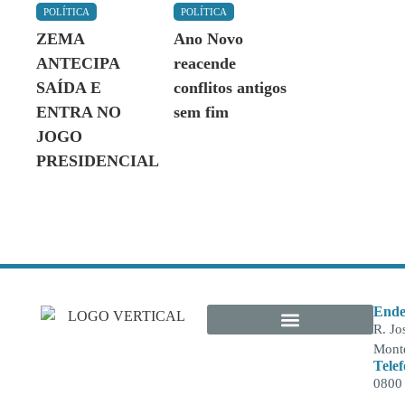
POLÍTICA
POLÍTICA
ZEMA
Ano Novo
ANTECIPA
reacende
SAÍDA E
conflitos antigos
ENTRA NO
sem fim
JOGO
PRESIDENCIAL
Ende
R. Jo
Monte
Tele
0800