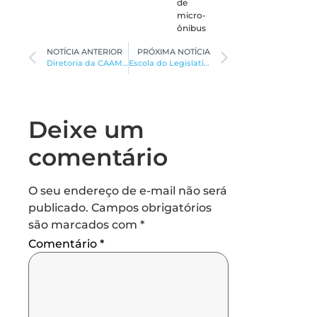
de
micro-
ônibus
NOTÍCIA ANTERIOR
PRÓXIMA NOTÍCIA
Diretoria da CAAMG para os próximos três anos toma posse administrativamente
Escola do Legislativo da Câmara promove o 6º concurso de poesia
Deixe um
comentário
O seu endereço de e-mail não será
publicado.
Campos obrigatórios
são marcados com
*
Comentário
*