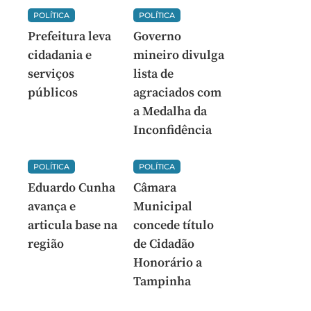
POLÍTICA
POLÍTICA
Prefeitura leva
Governo
cidadania e
mineiro divulga
serviços
lista de
públicos
agraciados com
a Medalha da
Inconfidência
POLÍTICA
POLÍTICA
Eduardo Cunha
Câmara
avança e
Municipal
articula base na
concede título
região
de Cidadão
Honorário a
Tampinha