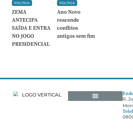
POLÍTICA
POLÍTICA
ZEMA
Ano Novo
ANTECIPA
reacende
SAÍDA E ENTRA
conflitos
NO JOGO
antigos sem fim
PRESIDENCIAL
Ende
R. J
Mont
Arquivos Empresariais
Tele
0800