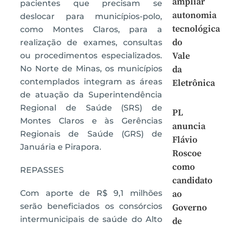
ampliar
pacientes que precisam se
autonomia
deslocar para municípios-polo,
tecnológica
como Montes Claros, para a
do
realização de exames, consultas
Vale
ou procedimentos especializados.
No Norte de Minas, os municípios
da
contemplados integram as áreas
Eletrônica
de atuação da Superintendência
Regional de Saúde (SRS) de
PL
Montes Claros e às Gerências
anuncia
Regionais de Saúde (GRS) de
Flávio
Januária e Pirapora.
Roscoe
como
REPASSES
candidato
Com aporte de R$ 9,1 milhões
ao
serão beneficiados os consórcios
Governo
intermunicipais de saúde do Alto
de