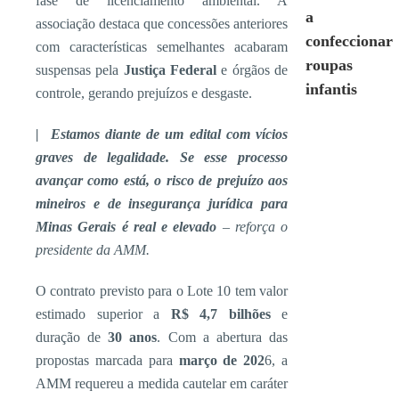
fase de licenciamento ambiental. A
a
associação destaca que concessões anteriores
confeccionar
com características semelhantes acabaram
roupas
suspensas pela
Justiça Federal
e órgãos de
infantis
controle, gerando prejuízos e desgaste.
| Estamos diante de um edital com vícios
graves de legalidade. Se esse processo
avançar como está, o risco de prejuízo aos
mineiros e de insegurança jurídica para
Minas Gerais é real e elevado
–
reforça o
presidente da AMM.
O contrato previsto para o Lote 10 tem valor
estimado superior a
R$ 4,7 bilhões
e
duração de
30 anos
. Com a abertura das
propostas marcada para
março de 202
6, a
AMM requereu a medida cautelar em caráter