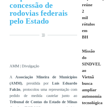
concessão de
reúne
rodovias federais
2
mil
pelo Estado
rótulos
em
BH
Missão
do
SINDVEL
AMM | Divulgação
ao
Vietnã
A
Associação Mineira de Municípios
busca
(AMM)
, presidida por
Luís Eduardo
Falcão
, protocolou uma representação com
ampliar
pedido de medida cautelar junto ao
autonomia
Tribunal de Contas do Estado de Minas
tecnológica