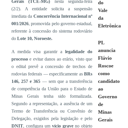
Gerais (TCE-MG)
nesta segunda-feira
do
(2/2). A entidade solicita a suspensão
Vale
imediata da
Concorrência Internacional nº
da
001/2026
, promovida pelo governo estadual,
Eletrônica
referente à concessão do sistema rodoviário
do
Lote 10, Noroeste.
PL
anuncia
A medida visa garantir a
legalidade do
Flávio
processo
e evitar danos ao erário, visto que
Roscoe
o edital prevê a concessão de trechos de
como
rodovias federais — especificamente as
BRs
candidato
146, 257 e 365
— sem que a transferência
ao
de competência da União para o Estado de
Minas Gerais tenha sido formalizada.
Governo
Segundo a representação, a ausência de um
de
Termo de Transferência ou Convênio de
Minas
Delegação, exigidos pela legislação e pelo
Gerais
DNIT
, configura um
vício grave
no objeto