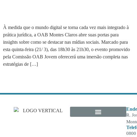
gratuito sobre marketing e
tráfego pago
À medida que o mundo digital se torna cada vez mais integrado à
prática jurídica, a OAB Montes Claros abre suas portas para
insights sobre como se destacar nas mídias sociais. Marcado para
esta quinta-feira (21/ 3), das 18h30 às 21h30, o evento promovido
pela Comissão OAB Jovem oferecerá uma imersão completa nas
estratégias de […]
Ende
R. Jo
Monte
Tele
0800