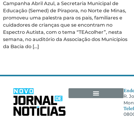
Campanha Abril Azul, a Secretaria Municipal de
Educação (Semed) de Pirapora, no Norte de Minas,
promoveu uma palestra para os pais, familiares e
cuidadores de crianças que se encontram no
Espectro Autista, com o tema “TEAcolher”, nesta
semana, no auditório da Associação dos Municípios
da Bacia do […]
Ende
R. J
Mont
Arquivos Empresariais
Tele
0800