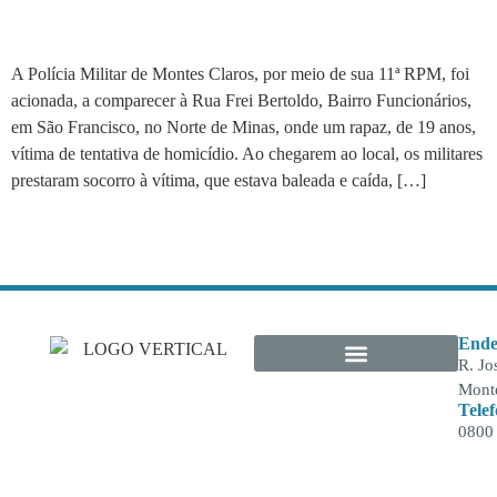
São Francisco
A Polícia Militar de Montes Claros, por meio de sua 11ª RPM, foi
acionada, a comparecer à Rua Frei Bertoldo, Bairro Funcionários,
em São Francisco, no Norte de Minas, onde um rapaz, de 19 anos,
vítima de tentativa de homicídio. Ao chegarem ao local, os militares
prestaram socorro à vítima, que estava baleada e caída, […]
Ende
R. Jo
Monte
Tele
0800