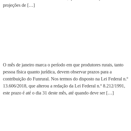
projeções de […]
Produtor tem até o final deste
mês para optar por qual
regime recolherá a
contribuição do Funrural
O mês de janeiro marca o período em que produtores rurais, tanto
pessoa física quanto jurídica, devem observar prazos para a
contribuição do Funrural. Nos termos do disposto na Lei Federal n.º
13.606/2018, que alterou a redação da Lei Federal n.º 8.212/1991,
este prazo é até o dia 31 deste mês, até quando deve ser […]
Condições climáticas
adversas reduzem a
produtividade