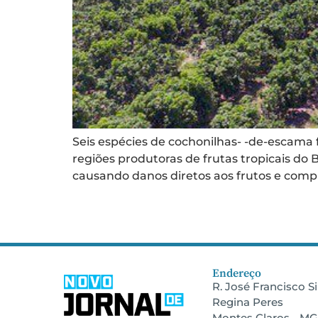
Seis espécies de cochonilhas- -de-escama 
regiões produtoras de frutas tropicais do
causando danos diretos aos frutos e compr
Endereço
R. José Francisco Sil
Regina Peres
Montes Claros - MG