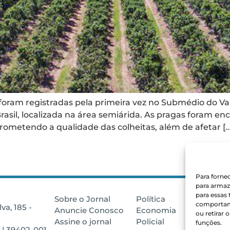
foram registradas pela primeira vez no Submédio do Val
 Brasil, localizada na área semiárida. As pragas foram
ometendo a qualidade das colheitas, além de afetar […
Para forne
para armaz
para essas
Sobre o Jornal
Política
Minas Ger
comportame
va, 185 -
Anuncie Conosco
Economia
Montes C
ou retirar
Assine o jornal
Policial
Arquivos
funções.
 | 39402-001