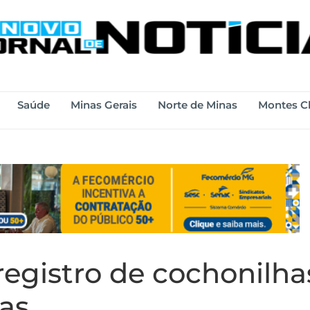
Saúde
Minas Gerais
Norte de Minas
Montes C
registro de cochonilh
tas