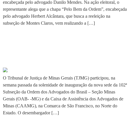
encabeçada pelo advogado Danilo Mendes. Na ação eleitoral, o
representante alega que a chapa “Pelo Bem da Ordem”, encabeçada
pelo advogado Herbert Alcântara, que busca a reeleição na
subseção de Montes Claros, vem realizando a […]
TJMG participa da
inauguração de nova sede da
OAB na região
O Tribunal de Justiça de Minas Gerais (TJMG) participou, na
semana passada da solenidade de inauguração da nova sede da 102ª
Subseção da Ordem dos Advogados do Brasil – Seção Minas
Gerais (OAB- -MG) e da Caixa de Assistência dos Advogados de
Minas (CAAMG), na Comarca de São Francisco, no Norte do
Estado. O desembargador […]
Eleições OAB&MG 2024: