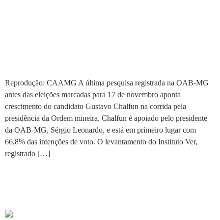
Chalfun está na liderança
com 66,8% das intenções de
voto
Reprodução: CAAMG A última pesquisa registrada na OAB-MG
antes das eleições marcadas para 17 de novembro aponta
crescimento do candidato Gustavo Chalfun na corrida pela
presidência da Ordem mineira. Chalfun é apoiado pelo presidente
da OAB-MG, Sérgio Leonardo, e está em primeiro lugar com
66,8% das intenções de voto. O levantamento do Instituto Ver,
registrado […]
OAB firma parceria com o
MP para eleições