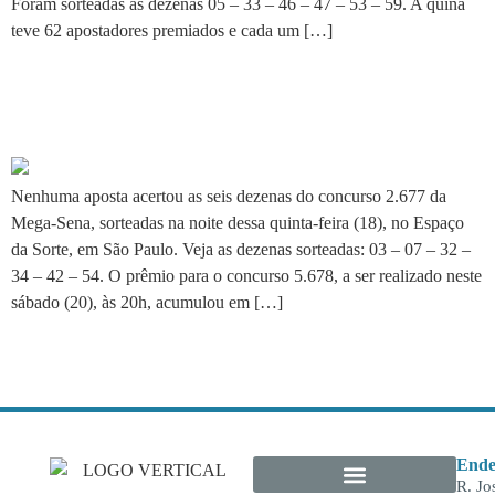
Foram sorteadas as dezenas 05 – 33 – 46 – 47 – 53 – 59. A quina
teve 62 apostadores premiados e cada um […]
Mega-Sena acumula e pagará
R$ 31 milhões neste sábado
Nenhuma aposta acertou as seis dezenas do concurso 2.677 da
Mega-Sena, sorteadas na noite dessa quinta-feira (18), no Espaço
da Sorte, em São Paulo. Veja as dezenas sorteadas: 03 – 07 – 32 –
34 – 42 – 54. O prêmio para o concurso 5.678, a ser realizado neste
sábado (20), às 20h, acumulou em […]
Ende
R. Jo