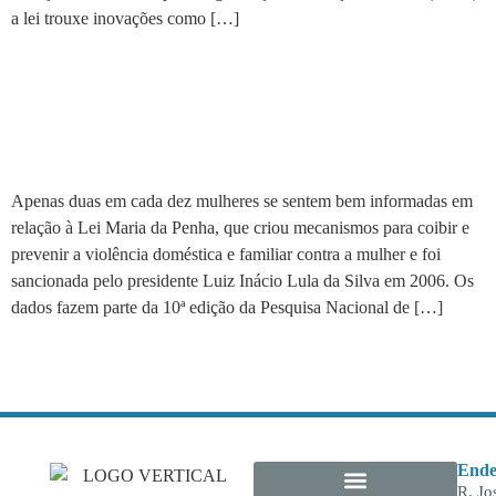
a lei trouxe inovações como […]
Somente 20% das brasileiras
conhecem a Lei Maria da
Penha
Apenas duas em cada dez mulheres se sentem bem informadas em
relação à Lei Maria da Penha, que criou mecanismos para coibir e
prevenir a violência doméstica e familiar contra a mulher e foi
sancionada pelo presidente Luiz Inácio Lula da Silva em 2006. Os
dados fazem parte da 10ª edição da Pesquisa Nacional de […]
Ende
R. Jo