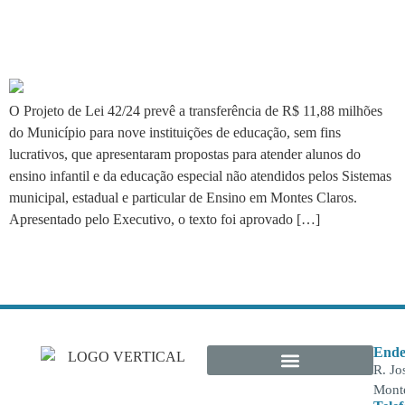
Prefeitura garante R$ 11,8 mi
à educação
O Projeto de Lei 42/24 prevê a transferência de R$ 11,88 milhões
do Município para nove instituições de educação, sem fins
lucrativos, que apresentaram propostas para atender alunos do
ensino infantil e da educação especial não atendidos pelos Sistemas
municipal, estadual e particular de Ensino em Montes Claros.
Apresentado pelo Executivo, o texto foi aprovado […]
Ende
R. Jo
Monte