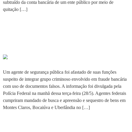
subtraído da conta bancária de um ente público por meio de
quitação […]
Policial afastado suspeito de
fraude que gerou R$ 1,5
milhão de prejuízo
Um agente de segurança pública foi afastado de suas funções
suspeito de integrar grupo criminoso envolvido em fraude bancária
com uso de documentos falsos. A informação foi divulgada pela
Polícia Federal na manhã dessa terça-feira (28/5). Agentes federais
cumpriram mandado de busca e apreensão e sequestro de bens em
Montes Claros, Bocaiúva e Uberlândia no […]