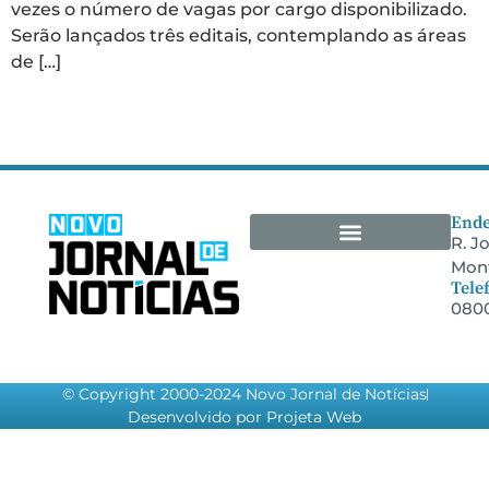
vezes o número de vagas por cargo disponibilizado.
Serão lançados três editais, contemplando as áreas
de […]
Ende
R. J
Mont
Arquivos Empresariais
Tele
0800
© Copyright 2000-2024 Novo Jornal de Notícias
Desenvolvido por Projeta Web