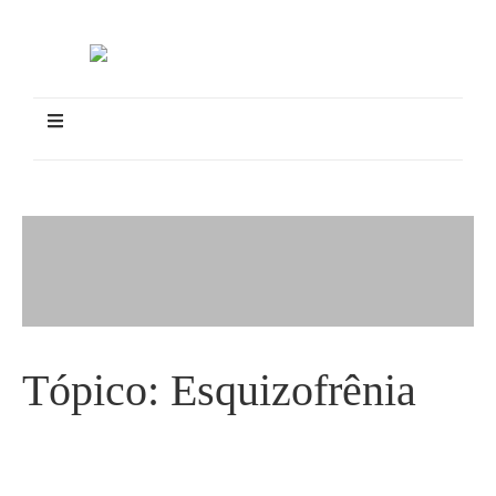
Tópico:
Esquizofrênia
Rapaz esquizofrênico preso