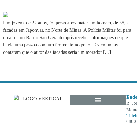
após matar homem a facadas
Um jovem, de 22 anos, foi preso após matar um homem, de 35, a
facadas em Japonvar, no Norte de Minas. A Polícia Militar foi para
uma rua no Bairro São Geraldo após receber informações de que
havia uma pessoa com um ferimento no peito. Testemunhas
contaram que o autor das facadas seria um morador […]
Ende
R. Jo
Monte
Tele
0800