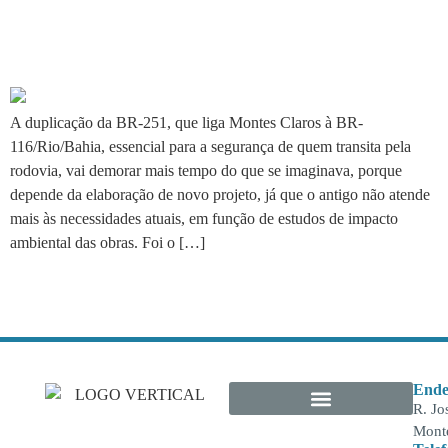
Duplicação da BR-251
depende de novo projeto
A duplicação da BR-251, que liga Montes Claros à BR-
116/Rio/Bahia, essencial para a segurança de quem transita pela
rodovia, vai demorar mais tempo do que se imaginava, porque
depende da elaboração de novo projeto, já que o antigo não atende
mais às necessidades atuais, em função de estudos de impacto
ambiental das obras. Foi o […]
Ende
R. Jo
Monte