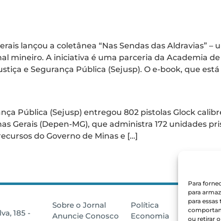
a e-book de aldravias escr
rais lançou a coletânea “Nas Sendas das Aldravias” – 
al mineiro. A iniciativa é uma parceria da Academia de 
stiça e Segurança Pública (Sejusp). O e-book, que está 
trega mais 800 pistolas pa
nça Pública (Sejusp) entregou 802 pistolas Glock calibr
s Gerais (Depen-MG), que administra 172 unidades pris
recursos do Governo de Minas e […]
Para forne
para armaz
para essas
Sobre o Jornal
Política
Minas Ger
comportame
va, 185 -
Anuncie Conosco
Economia
Montes C
ou retirar