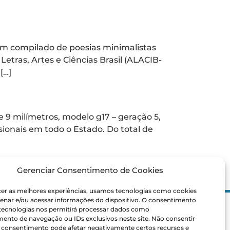
itas por
um compilado de poesias minimalistas
Letras, Artes e Ciências Brasil (ALACIB-
[…]
ra a Polícia Penal
e 9 milímetros, modelo g17 – geração 5,
ionais em todo o Estado. Do total de
Gerenciar Consentimento de Cookies
cer as melhores experiências, usamos tecnologias como cookies
enar e/ou acessar informações do dispositivo. O consentimento
 tecnologias nos permitirá processar dados como
ais
nto de navegação ou IDs exclusivos neste site. Não consentir
laros
 o consentimento pode afetar negativamente certos recursos e