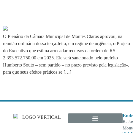
Câmara aprova projeto de R$
2,3 bilhões
O Plenário da Câmara Municipal de Montes Claros aprovou, na
reunião ordinária dessa terça-feira, em regime de urgência, o Projeto
do Executivo que estima arrecadar recursos da ordem de R$
2.393.572.750,00 em 2025. Ele será sancionado pelo prefeito
Humberto Souto – sem partido – no prazo previsto pela legislação-,
para que seus efeitos práticos se […]
Ende
R. Jo
Monte